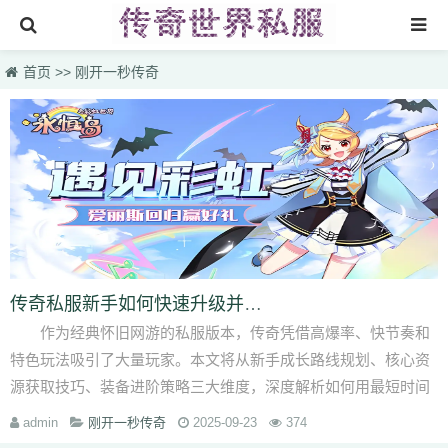
首页
首页
>>
刚开一秒传奇
找sf999传奇发布网
传奇搜服
热门私服
新开传奇网站
刚开一秒传奇
新开传奇网站专区
传奇私服新手如何快速升级并获取极品装备？
作为经典怀旧网游的私服版本，传奇凭借高爆率、快节奏和
特色玩法吸引了大量玩家。本文将从新手成长路线规划、核心资
源获取技巧、装备进阶策略三大维度，深度解析如何用最短时间
突破战力天花板，···
admin
刚开一秒传奇
2025-09-23
374