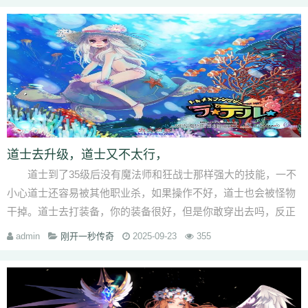
道士去升级，道士又不太行，
道士到了35级后没有魔法师和狂战士那样强大的技能，一不
小心道士还容易被其他职业杀，如果操作不好，道士也会被怪物
干掉。道士去打装备，你的装备很好，但是你敢穿出去吗，反正
我就没有进过几个···
admin
刚开一秒传奇
2025-09-23
355