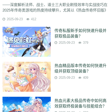
快？
——深度解析法师、战士、道士三大职业刷怪效率与实战技巧在
2025年传奇类游戏的热度持续攀升，尤其以《热血传奇怀旧版》
《传奇世界》《原始传奇》等经典IP衍生作品占据排行榜前十
2025-09-23
412
强。对于追求快速升级、打宝的
传奇私服新手如何快速升级并
获取极品装备？
2025-09-23
379
热血精品版本传奇如何快速升
级并获取顶级装备？
2025-09-23
409
热血元素大极品传奇中如何高
效获取终极装备与技能组合？