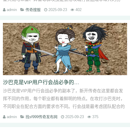
亡。魔法师职业也可以用毒凌波、火
admin
传奇搜服
2025-09-23
402
沙巴克是VIP用户行会战必争的副本
沙巴克是VIP用户行会战必争的副本了，新开传奇在这里都会发
挥不同的作用，每个职业都有着鲜明的特点。在攻打沙巴克时，
不同职业在配合方面的要求也不同。行会战是最考虑团队配合的
一场范围打架了。指挥，行会战必
admin
找sf999传奇发布网
2025-09-23
375