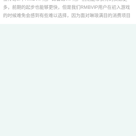
多，前期的起步也能够更快，但是我们RMBVIP用户在初入游戏
的时候难免会感到有些难以选择，因为面对琳琅满目的消费项目
的时候我们难免都会升
admin
热门私服
2025-09-23
350
到底怎么获得赏金令
传奇VIP用户都知道，击杀BOSS之后可以得到很多的道具，像一
些高等级的装备，在击杀BOSS之后，都是可以得到的。另外，
击杀BOSS之后还可以得到稀罕的赏金令道具，这个道具是非常
特殊的，不是和其他的装