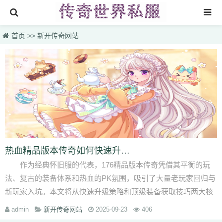
首页
首页
>>
新开传奇网站
找sf999传奇发布网
传奇搜服
热门私服
新开传奇网站
刚开一秒传奇
新开传奇网站专区
热血精品版本传奇如何快速升级并获取顶级装备？
作为经典怀旧服的代表，176精品版本传奇凭借其平衡的玩
法、复古的装备体系和热血的PK氛围，吸引了大量老玩家回归与
新玩家入坑。本文将从快速升级策略和顶级装备获取技巧两大核
心方向，结合最新版···
admin
新开传奇网站
2025-09-23
406