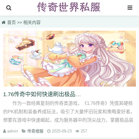
首页
首页
>>
相关内容
找sf999传奇发布网
传奇搜服
热门私服
新开传奇网站
刚开一秒传奇
新开传奇网站专区
1.76传奇中如何快速刷出极品装备并提升战力？
作为一款经典复刻的传奇类游戏，《1.76传奇》凭借其硬核
的PK机制和装备养成玩法，吸引了大量怀旧玩家和策略爱好者。
想要在游戏中快速崛起，成为服务器中的顶尖战力，掌握极品装
备获取和战力提升···
admin
传奇搜服
2025-09-23
257